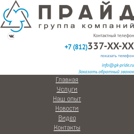
Контактный телефон
337-XX-XX
+7 (812)
показать телефон
info@gk-pride.ru
Заказать обратный звонок
Главная
Услуги
Наш опыт
Новости
Видео
Контакты