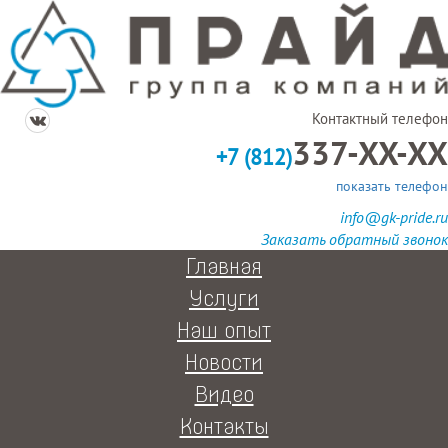
Контактный телефон
337-XX-XX
+7 (812)
показать телефон
info@gk-pride.ru
Заказать обратный звонок
Главная
Услуги
Наш опыт
Новости
Видео
Контакты