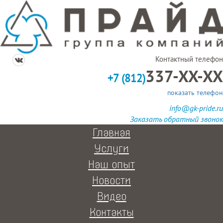
Контактный телефон
337-XX-XX
+7 (812)
показать телефон
info@gk-pride.ru
Заказать обратный звонок
Главная
Услуги
Наш опыт
Новости
Видео
Контакты